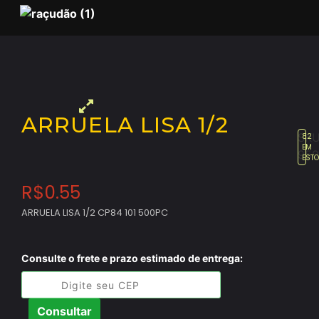
ARRUELA LISA 1/2
SKU
82
EM
950
EST
R$
0.55
ARRUELA LISA 1/2 CP84 101 500PC
Consulte o frete e prazo estimado de entrega:
Consultar