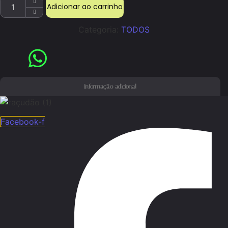
Adicionar ao carrinho
ARO CALOTA 20 quantidade
Categoria:
TODOS
Informação adicional
Facebook-f