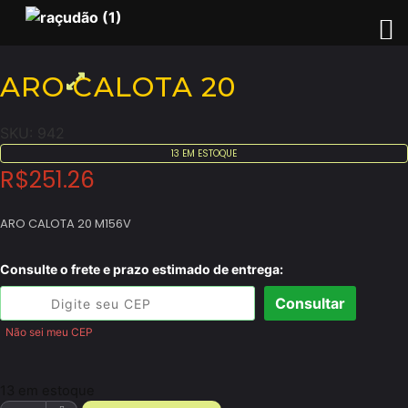
ARO CALOTA 20
SKU:
942
13 EM ESTOQUE
R$
251.26
ARO CALOTA 20 M156V
Consulte o frete e prazo estimado de entrega:
Consultar
Não sei meu CEP
13 em estoque