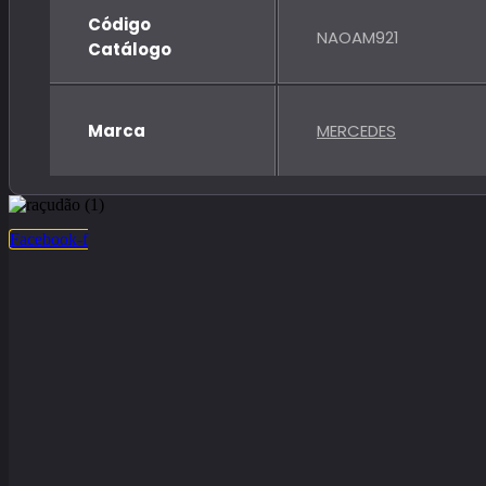
Código
NAOAM921
Catálogo
Marca
MERCEDES
Facebook-f