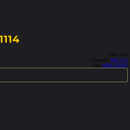
1114
SKU:
939
Categoria:
MB 1113
Tag:
MERCEDES