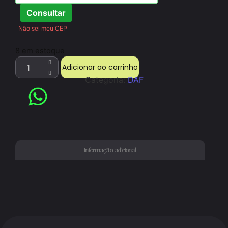
Consultar
Não sei meu CEP
8 em estoque
Adicionar ao carrinho
Categoria:
DAF
Informação adicional