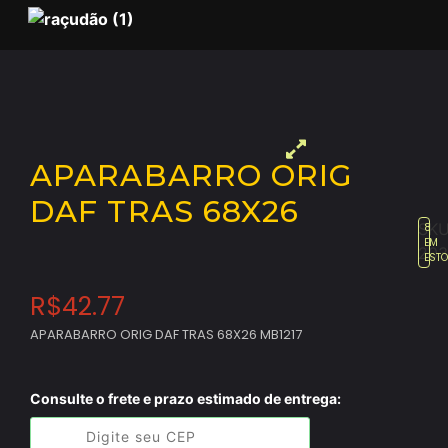
APARABARRO ORIG
DAF TRAS 68X26
SKU
8
EM
203
EST
R$
42.77
APARABARRO ORIG DAF TRAS 68X26 MB1217
Consulte o frete e prazo estimado de entrega: