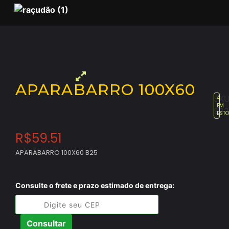
APARABARRO 100X60
SKU
4
EM
932
EST
R$
59.51
APARABARRO 100X60 B25
Consulte o frete e prazo estimado de entrega:
Consultar