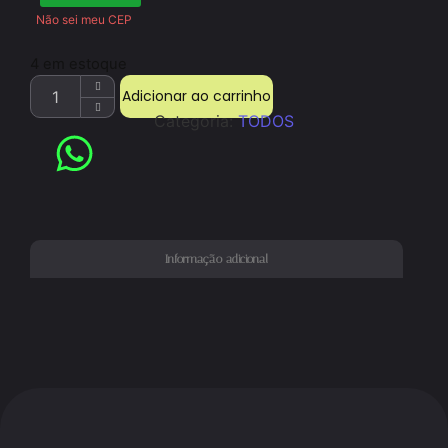
Não sei meu CEP
4 em estoque
Adicionar ao carrinho
Categoria:
TODOS
Informação adicional