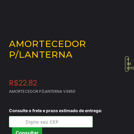
AMORTECEDOR
P/LANTERNA
SKU
4
EM
902
EST
R$
22.82
AMORTECEDOR P/LANTERNA V3950
Consulte o frete e prazo estimado de entrega:
Consultar