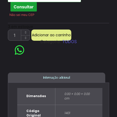
Consultar
Não sei meu CEP
3 em estoque
Adicionar ao carrinho
Categoria:
TODOS
Informação adicional
0.00 × 0.00 × 0.00
Dimensões
cm
Código
1401
Original