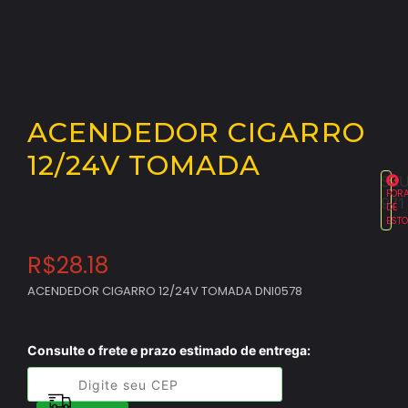
ACENDEDOR CIGARRO
12/24V TOMADA
SKU
FOR
971
DE
EST
R$
28.18
ACENDEDOR CIGARRO 12/24V TOMADA DNI0578
Consulte o frete e prazo estimado de entrega: