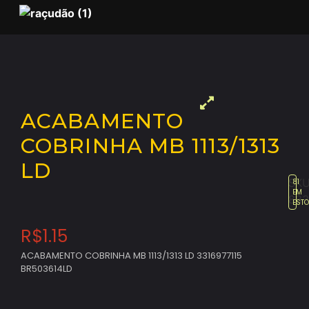
ACABAMENTO
COBRINHA MB 1113/1313
LD
SKU
81
EM
883
EST
R$
1.15
ACABAMENTO COBRINHA MB 1113/1313 LD 3316977115
BR503614LD