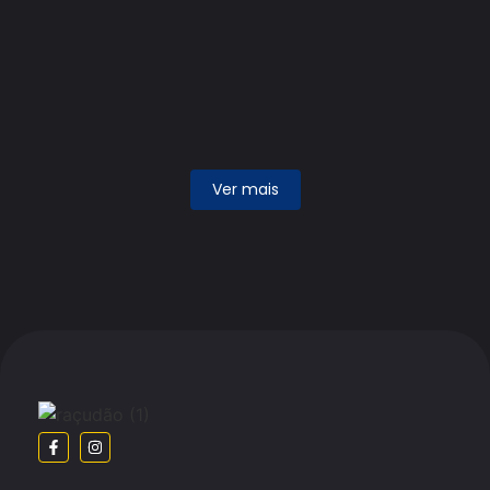
SUPORTE PARALAMA TRAS SC S4
TRACAO TRAS C/CURVA 165MM LD
R$
269.75
Add ao carrinho
Ver mais