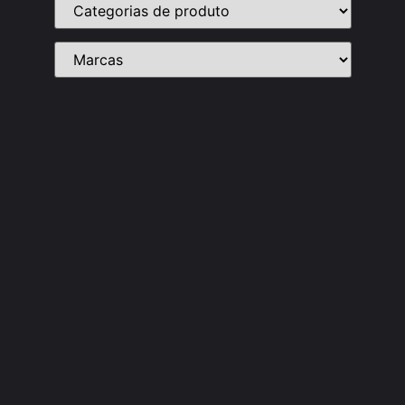
TUBO DIANT SC S4 ATE 2002 EURO 3
R$
198.79
Add ao carrinho
TUBO DIANT SC S4 ATE 2002 EURO 3
R$
530.91
Add ao carrinho